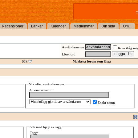
T
Recensioner
Länkar
Kalender
Medlemmar
Din sida
Om...
Användarnamn
Kom ihåg mi
Lösenord
Sök
Markera forum som lästa
Sök efter användarnamn
Användarnamn:
Exakt namn
Sök med hjälp av tagg
Tagg: