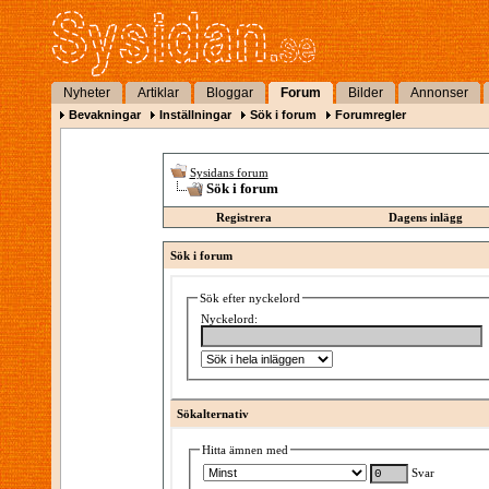
Nyheter
Artiklar
Bloggar
Forum
Bilder
Annonser
Bevakningar
Inställningar
Sök i forum
Forumregler
Sysidans forum
Sök i forum
Registrera
Dagens inlägg
Sök i forum
Sök efter nyckelord
Nyckelord:
Sökalternativ
Hitta ämnen med
Svar