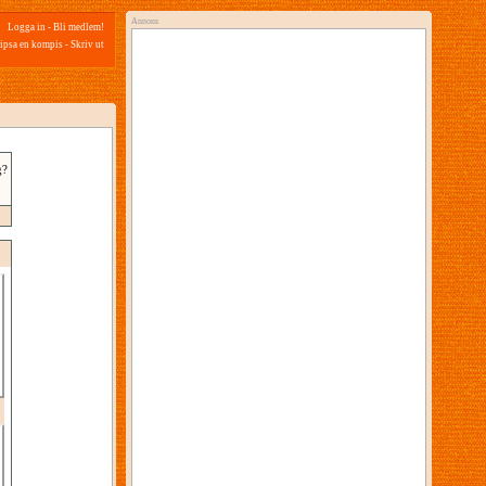
Annons
Logga in
-
Bli medlem!
ipsa en kompis
-
Skriv ut
g?