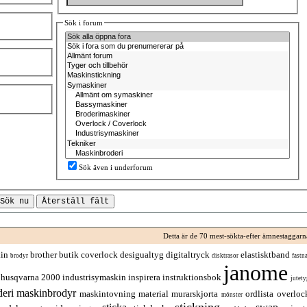
Sök i forum
Sök även i underforum
Detta är de 70 mest-sökta-efter ämnestaggarn
in
brother
butik
coverlock
desigualtyg
digitaltryck
elastisktband
brodyr
disktrasor
fastna
janome
husqvarna 2000
industrisymaskin
inspirera
instruktionsbok
jutety
eri
maskinbrodyr
maskintovning
material
murarskjorta
ordlista
overloc
mönster