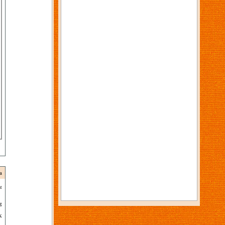
a
t
g
k