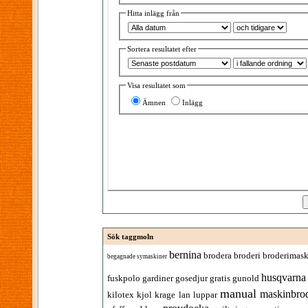
Hitta inlägg från
Sortera resultatet efter
Visa resultatet som
Ämnen
Inlägg
Sök taggmoln
bernina
brodera
broderi
broderimask
begagnade symaskiner
husqvarna
fuskpolo
gardiner
gosedjur
gratis
gunold
manual
maskinbrod
kilotex
kjol
krage
lan
luppar