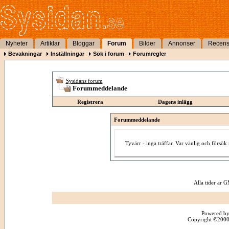
Nyheter
Artiklar
Bloggar
Forum
Bilder
Annonser
Recens
Bevakningar
Inställningar
Sök i forum
Forumregler
Sysidans forum
Forummeddelande
Registrera
Dagens inlägg
Forummeddelande
Tyvärr - inga träffar. Var vänlig och försö
Alla tider är
Powered by
Copyright ©2000 -