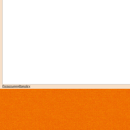
Personuppgiftspolicy