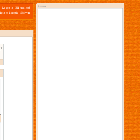
Annons
Logga in
-
Bli medlem!
ipsa en kompis
-
Skriv ut
g?