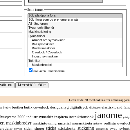
Sök i forum
Sök även i underforum
Detta är de 70 mest-sökta-efter ämnestaggarn
in
brother
butik
coverlock
desigualtyg
digitaltryck
elastisktband
brodyr
disktrasor
fastna
janome
husqvarna 2000
industrisymaskin
inspirera
instruktionsbok
jutety
eri
maskinbrodyr
maskintovning
material
murarskjorta
ordlista
overloc
mönster
sticka
stickning
ervdelar
siden
singer
stickdocka
swap
syjunt
service
stockholm