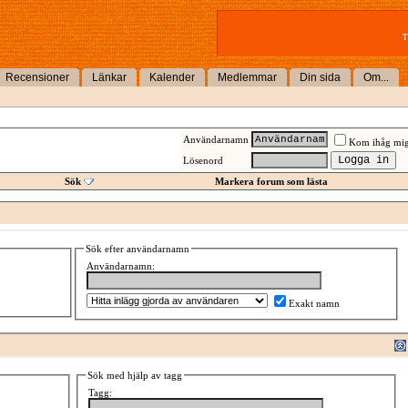
T
Recensioner
Länkar
Kalender
Medlemmar
Din sida
Om...
Användarnamn
Kom ihåg mi
Lösenord
Sök
Markera forum som lästa
Sök efter användarnamn
Användarnamn:
Exakt namn
Sök med hjälp av tagg
Tagg: