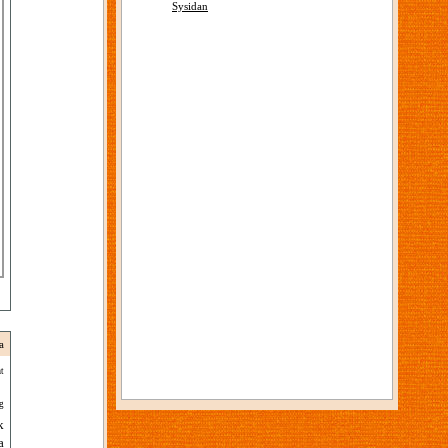
Sysidan
a
t
g
k
a