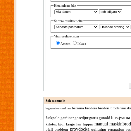
Hitta inlägg från
Sortera resultatet efter
Visa resultatet som
Ämnen
Inlägg
Sök taggmoln
bernina
brodera
broderi
broderimask
begagnade symaskiner
husqvarna
fuskpolo
gardiner
gosedjur
gratis
gunold
manual
maskinbrod
kilotex
kjol
krage
lan
luppar
provdocka
pfaff
problem
quiltning
reparation
res