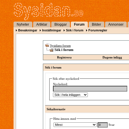
Nyheter
Artiklar
Bloggar
Forum
Bilder
Annonser
Bevakningar
Inställningar
Sök i forum
Forumregler
Sysidans forum
Sök i forum
Registrera
Dagens inlägg
Sök i forum
Sök efter nyckelord
Nyckelord:
Sökalternativ
Hitta ämnen med
Svar