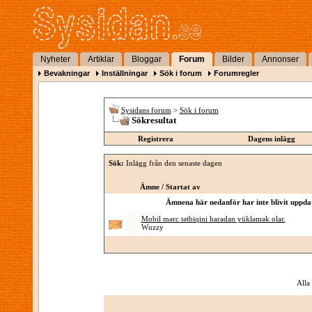
Nyheter
Artiklar
Bloggar
Forum
Bilder
Annonser
Bevakningar
Inställningar
Sök i forum
Forumregler
Sysidans forum
>
Sök i forum
Sökresultat
Registrera
Dagens inlägg
Sök:
Inlägg från den senaste dagen
Ämne / Startat av
Ämnena här nedanför har inte blivit uppdat
Mobil mərc tətbiqini haradan yükləmək olar.
Wuzzy
Alla