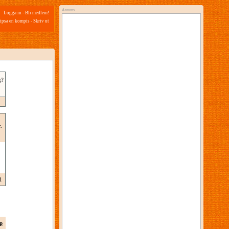
Annons
Logga in
-
Bli medlem!
ipsa en kompis
-
Skriv ut
g?
.
1
p