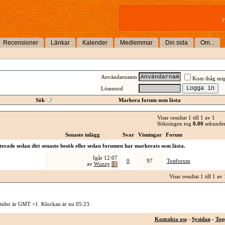
T
Recensioner
Länkar
Kalender
Medlemmar
Din sida
Om...
Användarnamn
Kom ihåg mi
Lösenord
Sök
Markera forum som lästa
Visar resultat 1 till 1 av 1
Sökningen tog
0.00
sekunder
Senaste inlägg
Svar
Visningar
Forum
erade sedan ditt senaste besök eller sedan forumen har markerats som lästa.
Igår
12:07
0
97
Testforum
av
Wuzzy
Visar resultat 1 till 1 av 
 tider är GMT +1. Klockan är nu
05:23
.
Kontakta oss
-
Sysidan
-
Top