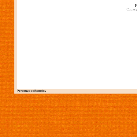
P
Copyrig
Personuppgiftspolicy