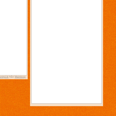
nityLib
från
Mainloop