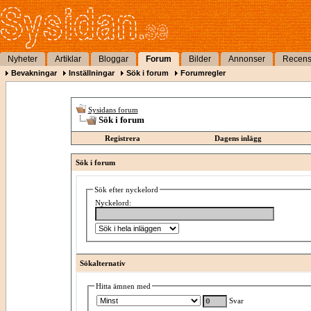
Nyheter
Artiklar
Bloggar
Forum
Bilder
Annonser
Recens
Bevakningar
Inställningar
Sök i forum
Forumregler
Sysidans forum
Sök i forum
Registrera
Dagens inlägg
Sök i forum
Sök efter nyckelord
Nyckelord:
Sökalternativ
Hitta ämnen med
Svar