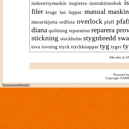
i
industrisymaskin
inspirera
instruktionsbok
filer
manual
maskin
krage
lan
luppar
overlock
pfaf
murarskjorta
ordlista
pfaff
diana
reparera pro
quiltning
reparation
stickning
stygnbredd
sw
stockholm
tyg
t
tova
tovning
tryck
tryckknappar
tyger
Alla tider är
Powered by
Copyright ©2000 -
Personuppgiftspolicy