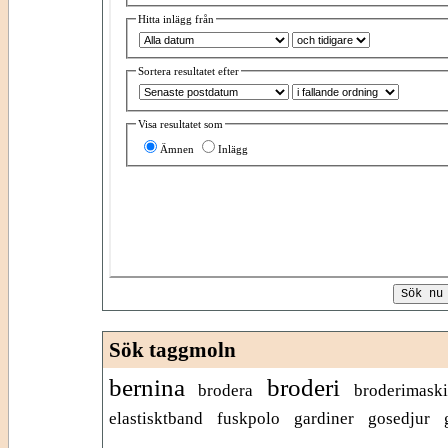
Hitta inlägg från
Sortera resultatet efter
Visa resultatet som
Ämnen
Inlägg
Sök taggmoln
bernina
broderi
brodera
broderimask
elastisktband
fuskpolo
gardiner
gosedjur