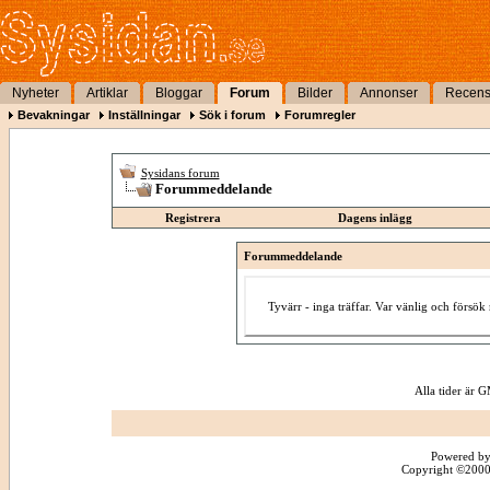
Nyheter
Artiklar
Bloggar
Forum
Bilder
Annonser
Recens
Bevakningar
Inställningar
Sök i forum
Forumregler
Sysidans forum
Forummeddelande
Registrera
Dagens inlägg
Forummeddelande
Tyvärr - inga träffar. Var vänlig och försö
Alla tider är
Powered by
Copyright ©2000 -