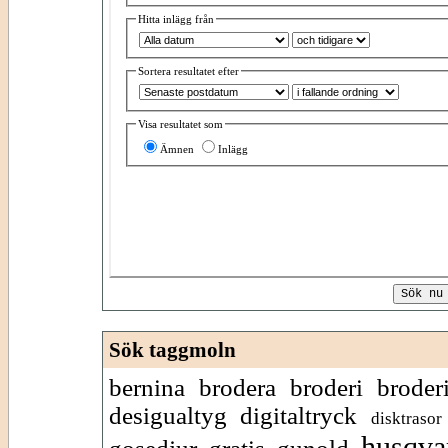
Hitta inlägg från
Sortera resultatet efter
Visa resultatet som
Ämnen
Inlägg
Sök taggmoln
bernina
brodera
broderi
broder
desigualtyg
digitaltryck
disktrasor
husqva