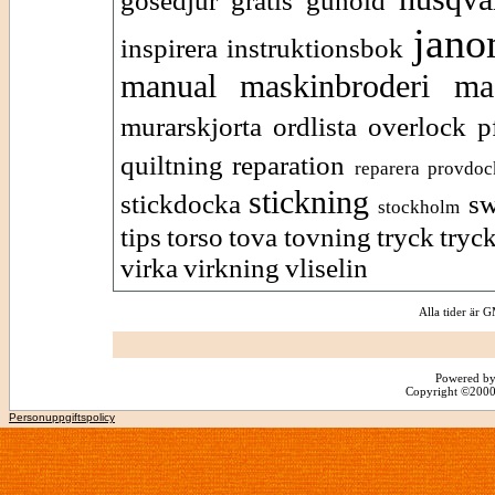
gosedjur
gratis
gunold
jan
inspirera
instruktionsbok
manual
maskinbroderi
ma
murarskjorta
ordlista
overlock
p
quiltning
reparation
reparera provdoc
stickning
stickdocka
s
stockholm
tips
torso
tova
tovning
tryck
tryc
virka
virkning
vliselin
Alla tider är
Powered by
Copyright ©2000 -
Personuppgiftspolicy