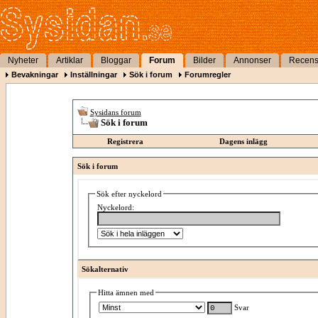
Nyheter
Artiklar
Bloggar
Forum
Bilder
Annonser
Recens
Bevakningar
Inställningar
Sök i forum
Forumregler
Sysidans forum
Sök i forum
Registrera
Dagens inlägg
Sök i forum
Sök efter nyckelord
Nyckelord:
Sökalternativ
Hitta ämnen med
Svar