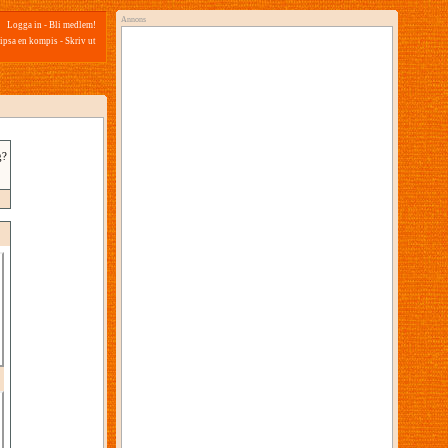
Annons
Logga in
-
Bli medlem!
ipsa en kompis
-
Skriv ut
g?