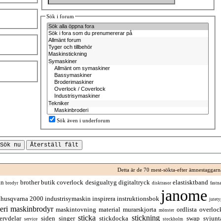
Sök i forum
Sök även i underforum
Detta är de 70 mest-sökta-efter ämnestaggarn
in
brother
butik
coverlock
desigualtyg
digitaltryck
elastisktband
brodyr
disktrasor
fastna
janome
husqvarna 2000
industrisymaskin
inspirera
instruktionsbok
jutety
eri
maskinbrodyr
maskintovning
material
murarskjorta
ordlista
overloc
mönster
sticka
stickning
ervdelar
siden
singer
stickdocka
swap
syjunt
service
stockholm