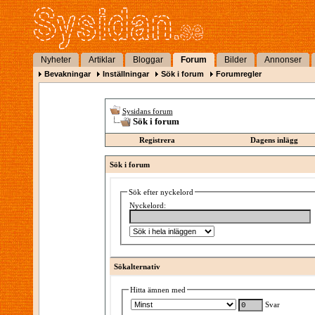
Nyheter
Artiklar
Bloggar
Forum
Bilder
Annonser
Bevakningar
Inställningar
Sök i forum
Forumregler
Sysidans forum
Sök i forum
Registrera
Dagens inlägg
Sök i forum
Sök efter nyckelord
Nyckelord:
Sökalternativ
Hitta ämnen med
Svar