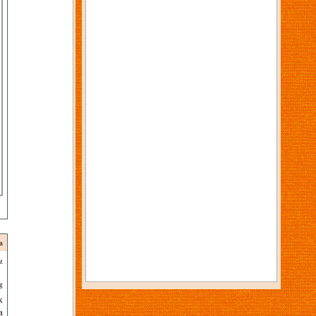
a
t
g
k
a