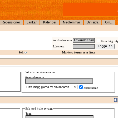
T
Recensioner
Länkar
Kalender
Medlemmar
Din sida
Om...
Användarnamn
Kom ihåg mi
Lösenord
Sök
Markera forum som lästa
Sök efter användarnamn
Användarnamn:
Exakt namn
Sök med hjälp av tagg
Tagg: