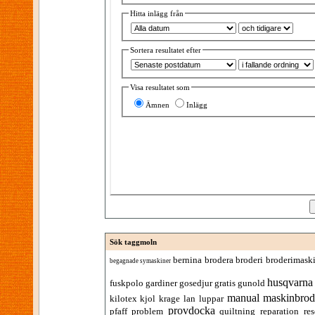
Hitta inlägg från
Sortera resultatet efter
Visa resultatet som
Ämnen
Inlägg
Sök taggmoln
bernina
brodera
broderi
broderimask
begagnade symaskiner
husqvarna
fuskpolo
gardiner
gosedjur
gratis
gunold
manual
maskinbrod
kilotex
kjol
krage
lan
luppar
provdocka
pfaff
problem
quiltning
reparation
res