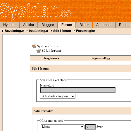
Nyheter
Artiklar
Bloggar
Forum
Bilder
Annonser
Recens
Bevakningar
Inställningar
Sök i forum
Forumregler
Sysidans forum
Sök i forum
Registrera
Dagens inlägg
Sök i forum
Sök efter nyckelord
Nyckelord:
Sökalternativ
Hitta ämnen med
Svar