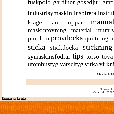
fuskpolo
gardiner
gosedjur
grat
industrisymaskin
inspirera
instr
manua
krage
lan
luppar
maskintovning
material
murars
provdocka
problem
quiltning
r
stickning
sticka
stickdocka
tips
symaskinsfodral
torso
tova
utomhustyg
varseltyg
virka
virkn
Alla tider är
Powered by
Copyright ©2000 -
Personuppgiftspolicy