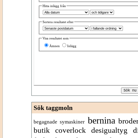
Hitta inlägg från
Sortera resultatet efter
Visa resultatet som
Ämnen
Inlägg
Sök taggmoln
bernina
brode
begagnade symaskiner
butik
coverlock
desigualtyg
d