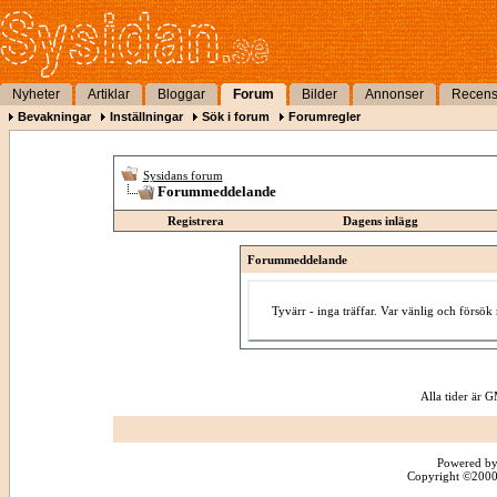
Nyheter
Artiklar
Bloggar
Forum
Bilder
Annonser
Recens
Bevakningar
Inställningar
Sök i forum
Forumregler
Sysidans forum
Forummeddelande
Registrera
Dagens inlägg
Forummeddelande
Tyvärr - inga träffar. Var vänlig och försö
Alla tider är
Powered by
Copyright ©2000 -