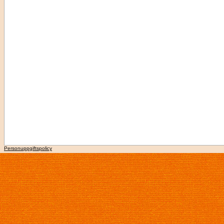
Personuppgiftspolicy