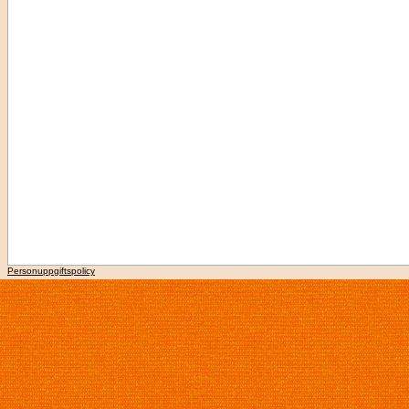
Personuppgiftspolicy