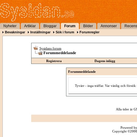
Nyheter
Artiklar
Bloggar
Forum
Bilder
Annonser
Recens
Bevakningar
Inställningar
Sök i forum
Forumregler
Sysidans forum
Forummeddelande
Registrera
Dagens inlägg
Forummeddelande
Tyvärr - inga träffar. Var vänlig och försö
Alla tider är
Powered by
Copyright ©2000 -