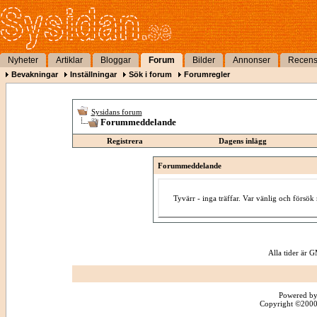
Nyheter
Artiklar
Bloggar
Forum
Bilder
Annonser
Recens
Bevakningar
Inställningar
Sök i forum
Forumregler
Sysidans forum
Forummeddelande
Registrera
Dagens inlägg
Forummeddelande
Tyvärr - inga träffar. Var vänlig och försö
Alla tider är
Powered by
Copyright ©2000 -