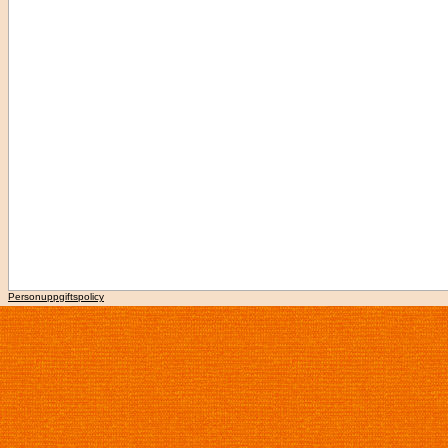
Personuppgiftspolicy