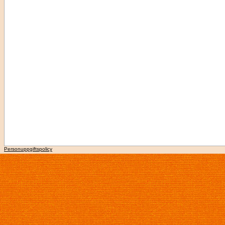
Personuppgiftspolicy