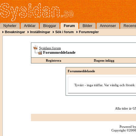
Nyheter
Artiklar
Bloggar
Forum
Bilder
Annonser
Recens
Bevakningar
Inställningar
Sök i forum
Forumregler
Sysidans forum
Forummeddelande
Registrera
Dagens inlägg
Forummeddelande
Tyvärr - inga träffar. Var vänlig och försö
Alla tider är
Powered by
Copyright ©2000 -