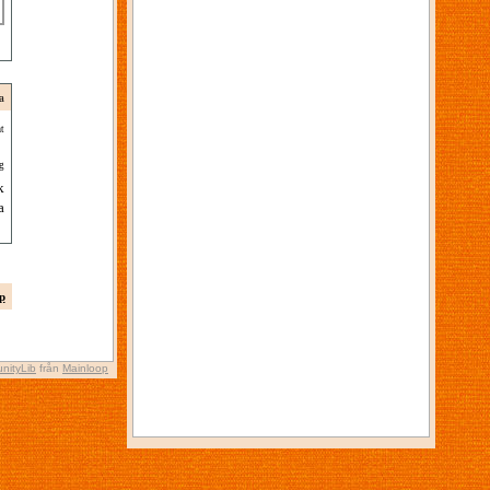
a
t
g
k
a
p
nityLib
från
Mainloop