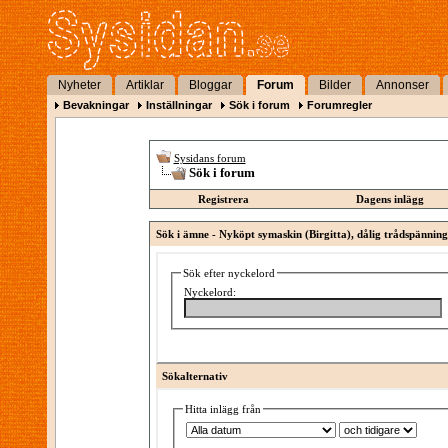
Nyheter
Artiklar
Bloggar
Forum
Bilder
Annonser
Bevakningar
Inställningar
Sök i forum
Forumregler
Sysidans forum
Sök i forum
Registrera
Dagens inlägg
Sök i ämne -
Nyköpt symaskin (Birgitta), dålig trådspänning/
Sök efter nyckelord
Nyckelord:
Sökalternativ
Hitta inlägg från