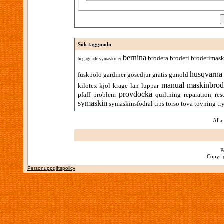
Sök taggmoln
bernina
brodera
broderi
broderimask
begagnade symaskiner
husqvarna
fuskpolo
gardiner
gosedjur
gratis
gunold
manual
maskinbrod
kilotex
kjol
krage
lan
luppar
provdocka
pfaff
problem
quiltning
reparation
res
symaskin
symaskinsfodral
tips
torso
tova
tovning
tr
Alla
P
Copyrig
Personuppgiftspolicy