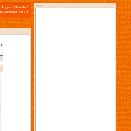
Annons
Logga in
-
Bli medlem!
ipsa en kompis
-
Skriv ut
g?