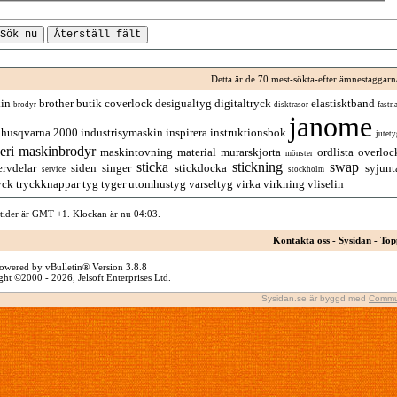
Detta är de 70 mest-sökta-efter ämnestaggarn
in
brother
butik
coverlock
desigualtyg
digitaltryck
elastisktband
brodyr
disktrasor
fastna
janome
husqvarna 2000
industrisymaskin
inspirera
instruktionsbok
jutety
eri
maskinbrodyr
maskintovning
material
murarskjorta
ordlista
overloc
mönster
sticka
stickning
swap
ervdelar
siden
singer
stickdocka
syjunt
service
stockholm
yck
tryckknappar
tyg
tyger
utomhustyg
varseltyg
virka
virkning
vliselin
 tider är GMT +1. Klockan är nu
04:03
.
Kontakta oss
-
Sysidan
-
Top
owered by vBulletin® Version 3.8.8
ht ©2000 - 2026, Jelsoft Enterprises Ltd.
Sysidan.se är byggd med
Commu