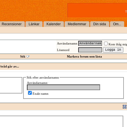
T
Recensioner
Länkar
Kalender
Medlemmar
Din sida
Om...
Användarnamn
Kom ihåg mi
Lösenord
Sök
Markera forum som lästa
tråd går av...
Sök efter användarnamn
Användarnamn:
Exakt namn