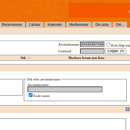
T
Recensioner
Länkar
Kalender
Medlemmar
Din sida
Om...
Användarnamn
Kom ihåg mi
Lösenord
Sök
Markera forum som lästa
Sök efter användarnamn
Användarnamn:
Exakt namn