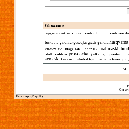
Sök taggmoln
bernina
brodera
broderi
broderimask
begagnade symaskiner
husqvarna
fuskpolo
gardiner
gosedjur
gratis
gunold
manual
maskinbrod
kilotex
kjol
krage
lan
luppar
provdocka
pfaff
problem
quiltning
reparation
res
symaskin
symaskinsfodral
tips
torso
tova
tovning
tr
Alla
P
Copyrig
Personuppgiftspolicy