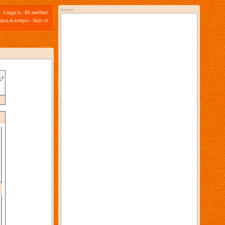
Annons
Logga in
-
Bli medlem!
ipsa en kompis
-
Skriv ut
g?