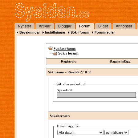
Nyheter
Artiklar
Bloggar
Forum
Bilder
Annonser
Bevakningar
Inställningar
Sök i forum
Forumregler
Sysidans forum
Sök i forum
Registrera
Dagens inlägg
Sök i ämne -
Rimoldi 27 B.30
Sök efter nyckelord
Nyckelord:
Sökalternativ
Hitta inlägg från