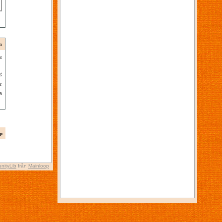
a
t
g
k
a
p
nityLib
från
Mainloop