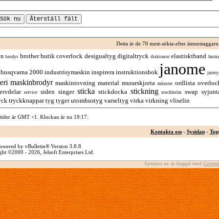
Detta är de 70 mest-sökta-efter ämnestaggarn
in
brother
butik
coverlock
desigualtyg
digitaltryck
elastisktband
brodyr
disktrasor
fastna
janome
husqvarna 2000
industrisymaskin
inspirera
instruktionsbok
jutety
eri
maskinbrodyr
maskintovning
material
murarskjorta
ordlista
overloc
mönster
sticka
stickning
ervdelar
siden
singer
stickdocka
swap
syjunt
service
stockholm
yck
tryckknappar
tyg
tyger
utomhustyg
varseltyg
virka
virkning
vliselin
 tider är GMT +1. Klockan är nu
19:17
.
Kontakta oss
-
Sysidan
-
Top
owered by vBulletin® Version 3.8.8
ht ©2000 - 2026, Jelsoft Enterprises Ltd.
Sysidan.se är byggd med
Commu