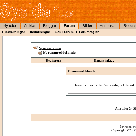
Nyheter
Artiklar
Bloggar
Forum
Bilder
Annonser
Recens
Bevakningar
Inställningar
Sök i forum
Forumregler
Sysidans forum
Forummeddelande
Registrera
Dagens inlägg
Forummeddelande
Tyvärr - inga träffar. Var vänlig och försö
Alla tider är
Powered by
Copyright ©2000 -