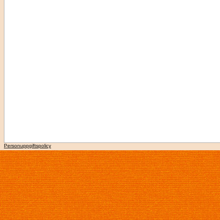
Personuppgiftspolicy