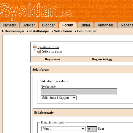
Nyheter
Artiklar
Bloggar
Forum
Bilder
Annonser
Recens
Bevakningar
Inställningar
Sök i forum
Forumregler
Sysidans forum
Sök i forum
Registrera
Dagens inlägg
Sök i forum
Sök efter nyckelord
Nyckelord:
Sökalternativ
Hitta ämnen med
Svar