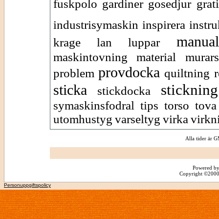
fuskpolo
gardiner
gosedjur
grat
industrisymaskin
inspirera
instr
manual
krage
lan
luppar
maskintovning
material
murars
provdocka
problem
quiltning
r
stickning
sticka
stickdocka
symaskinsfodral
tips
torso
tova
utomhustyg
varseltyg
virka
virkn
Alla tider är
Powered by
Copyright ©2000 -
Personuppgiftspolicy