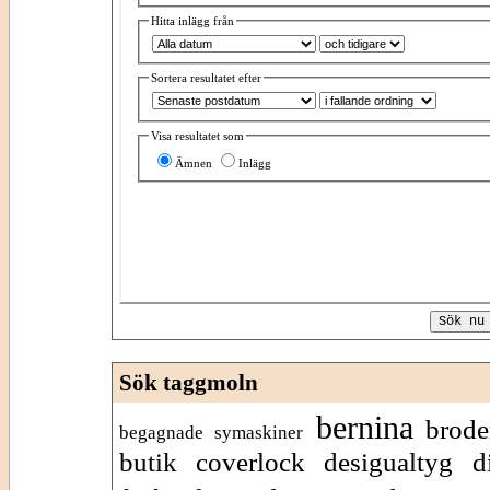
Hitta inlägg från
Sortera resultatet efter
Visa resultatet som
Ämnen
Inlägg
Sök taggmoln
bernina
brode
begagnade symaskiner
butik
coverlock
desigualtyg
d