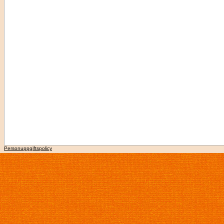
Personuppgiftspolicy