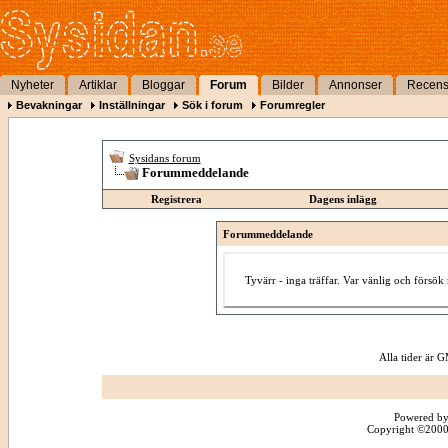
Nyheter
Artiklar
Bloggar
Forum
Bilder
Annonser
Recens
Bevakningar
Inställningar
Sök i forum
Forumregler
Sysidans forum
Forummeddelande
Registrera
Dagens inlägg
Forummeddelande
Tyvärr - inga träffar. Var vänlig och försö
Alla tider är
Powered by
Copyright ©2000 -