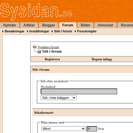
Nyheter
Artiklar
Bloggar
Forum
Bilder
Annonser
Recens
Bevakningar
Inställningar
Sök i forum
Forumregler
Sysidans forum
Sök i forum
Registrera
Dagens inlägg
Sök i forum
Sök efter nyckelord
Nyckelord:
Sökalternativ
Hitta ämnen med
Svar