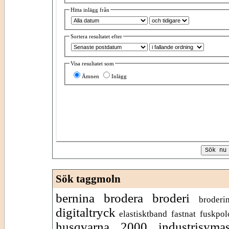
Hitta inlägg från
Sortera resultatet efter
Visa resultatet som
Ämnen
Inlägg
Sök taggmoln
bernina
brodera
broderi
broderi
digitaltryck
elastisktband
fastnat
fuskpol
husqvarna 2000
industrisyma