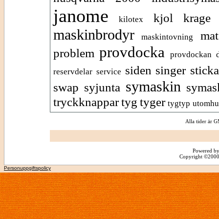
janome
kjol
krage
kilotex
maskinbrodyr
mat
maskintovning
provdocka
problem
provdockan d
siden
singer
sticka
reservdelar
service
symaskin
swap
syjunta
symask
tryckknappar
tyg
tyger
tygtyp
utomhu
Alla tider är
Powered by
Copyright ©2000 -
Personuppgiftspolicy