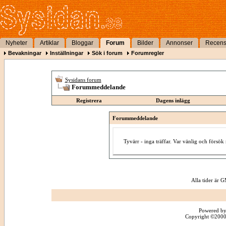
Nyheter
Artiklar
Bloggar
Forum
Bilder
Annonser
Recens
Bevakningar
Inställningar
Sök i forum
Forumregler
Sysidans forum
Forummeddelande
Registrera
Dagens inlägg
Forummeddelande
Tyvärr - inga träffar. Var vänlig och försö
Alla tider är
Powered by
Copyright ©2000 -