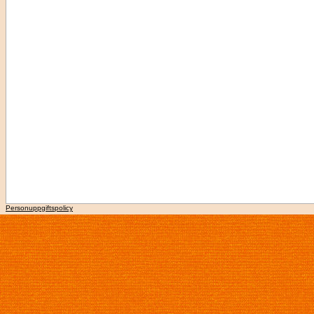
Personuppgiftspolicy