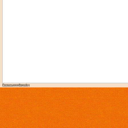
Personuppgiftspolicy