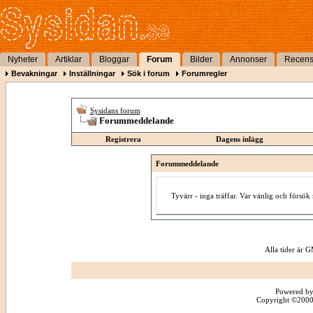
Nyheter
Artiklar
Bloggar
Forum
Bilder
Annonser
Recens
Bevakningar
Inställningar
Sök i forum
Forumregler
Sysidans forum
Forummeddelande
Registrera
Dagens inlägg
Forummeddelande
Tyvärr - inga träffar. Var vänlig och försö
Alla tider är
Powered by
Copyright ©2000 -