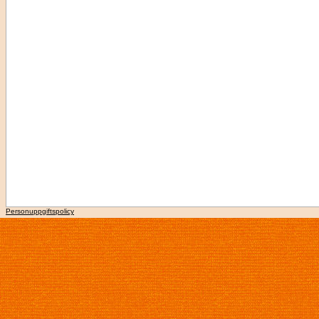
Personuppgiftspolicy