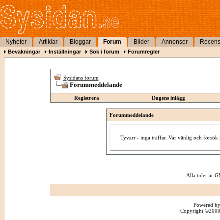
Nyheter
Artiklar
Bloggar
Forum
Bilder
Annonser
Recens
Bevakningar
Inställningar
Sök i forum
Forumregler
Sysidans forum
Forummeddelande
Registrera
Dagens inlägg
Forummeddelande
Tyvärr - inga träffar. Var vänlig och försö
Alla tider är
Powered by
Copyright ©2000 -