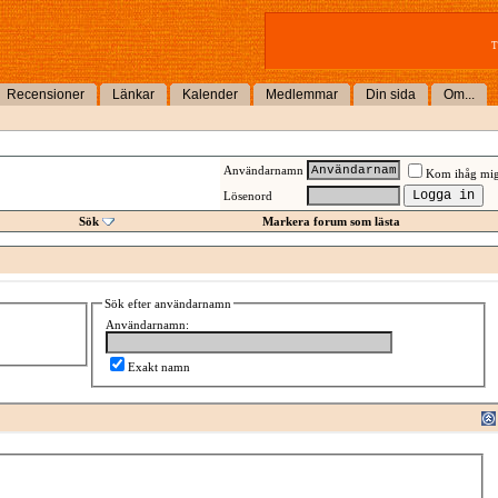
T
Recensioner
Länkar
Kalender
Medlemmar
Din sida
Om...
Användarnamn
Kom ihåg mi
Lösenord
Sök
Markera forum som lästa
Sök efter användarnamn
Användarnamn:
Exakt namn