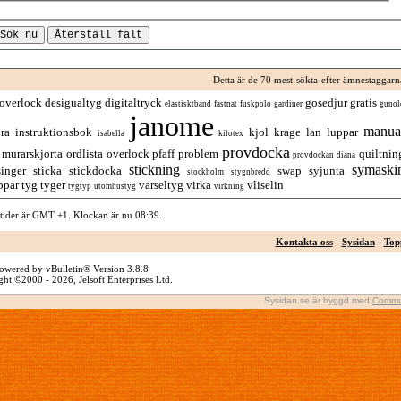
Detta är de 70 mest-sökta-efter ämnestaggarn
overlock
desigualtyg
digitaltryck
gosedjur
gratis
elastisktband
fastnat
fuskpolo
gardiner
gunol
janome
manua
era
instruktionsbok
kjol
krage
lan
luppar
isabella
kilotex
provdocka
murarskjorta
ordlista
overlock
pfaff
problem
quiltnin
provdockan diana
stickning
symaski
singer
sticka
stickdocka
swap
syjunta
stockholm
stygnbredd
ppar
tyg
tyger
varseltyg
virka
vliselin
tygtyp
utomhustyg
virkning
 tider är GMT +1. Klockan är nu
08:39
.
Kontakta oss
-
Sysidan
-
Top
owered by vBulletin® Version 3.8.8
ht ©2000 - 2026, Jelsoft Enterprises Ltd.
Sysidan.se är byggd med
Commu