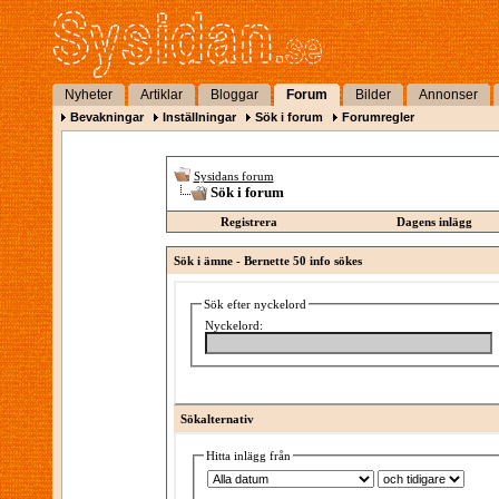
Nyheter
Artiklar
Bloggar
Forum
Bilder
Annonser
Bevakningar
Inställningar
Sök i forum
Forumregler
Sysidans forum
Sök i forum
Registrera
Dagens inlägg
Sök i ämne -
Bernette 50 info sökes
Sök efter nyckelord
Nyckelord:
Sökalternativ
Hitta inlägg från