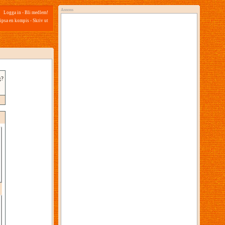
Annons
Logga in
-
Bli medlem!
ipsa en kompis
-
Skriv ut
g?