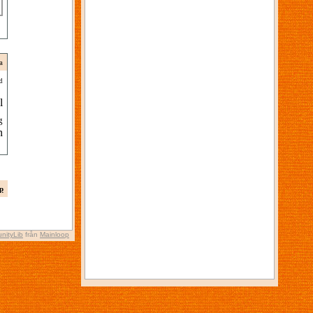
a
d
l
g
n
p
nityLib
från
Mainloop