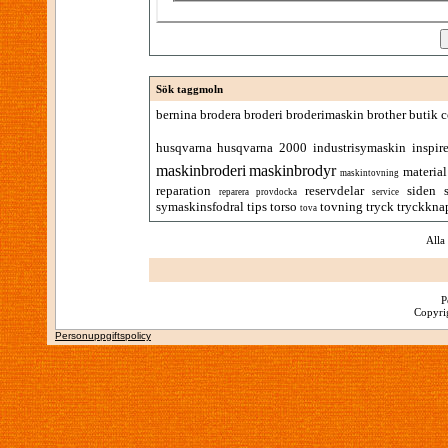
Sök taggmoln
bernina
brodera
broderi
broderimaskin
brother
butik
c
husqvarna
husqvarna 2000
industrisymaskin
inspir
maskinbroderi
maskinbrodyr
material
maskintovning
reparation
reservdelar
siden
reparera provdocka
service
symaskinsfodral
tips
torso
tovning
tryck
tryckkna
tova
Alla
P
Copyrig
Personuppgiftspolicy