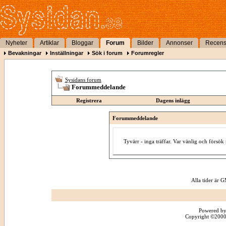
Nyheter
Artiklar
Bloggar
Forum
Bilder
Annonser
Recens
Bevakningar
Inställningar
Sök i forum
Forumregler
Sysidans forum
Forummeddelande
Registrera
Dagens inlägg
Forummeddelande
Tyvärr - inga träffar. Var vänlig och försö
Alla tider är
Powered by
Copyright ©2000 -