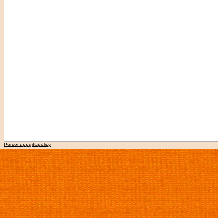
Personuppgiftspolicy