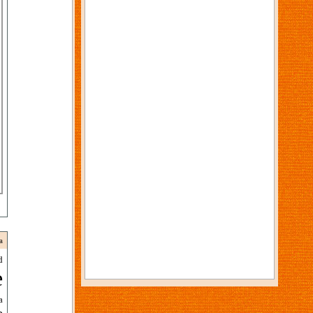
a
d
e
a