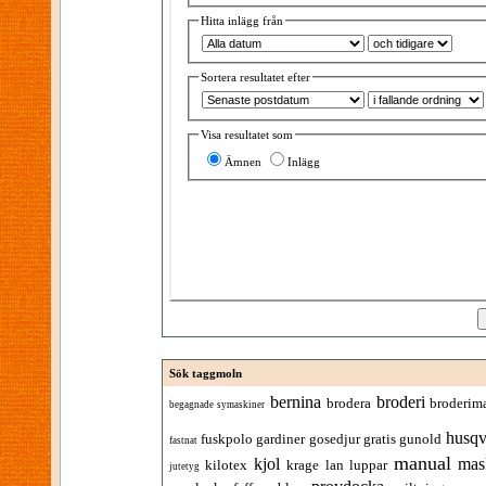
Hitta inlägg från
Sortera resultatet efter
Visa resultatet som
Ämnen
Inlägg
Sök taggmoln
bernina
broderi
brodera
broderim
begagnade symaskiner
husqv
fuskpolo
gardiner
gosedjur
gratis
gunold
fastnat
manual
kjol
mas
kilotex
krage
lan
luppar
jutetyg