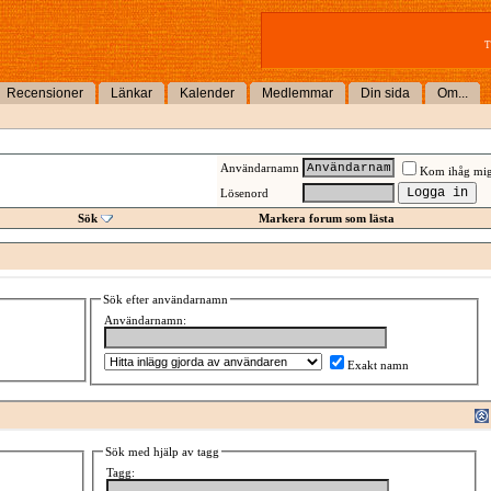
T
Recensioner
Länkar
Kalender
Medlemmar
Din sida
Om...
Användarnamn
Kom ihåg mi
Lösenord
Sök
Markera forum som lästa
Sök efter användarnamn
Användarnamn:
Exakt namn
Sök med hjälp av tagg
Tagg: