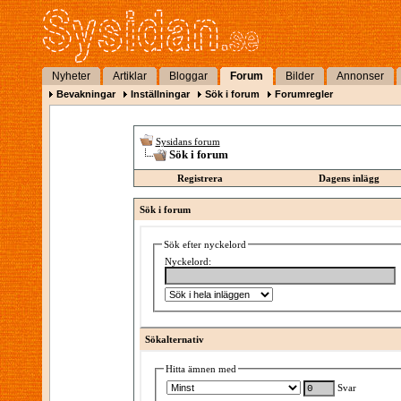
Nyheter
Artiklar
Bloggar
Forum
Bilder
Annonser
Bevakningar
Inställningar
Sök i forum
Forumregler
Sysidans forum
Sök i forum
Registrera
Dagens inlägg
Sök i forum
Sök efter nyckelord
Nyckelord:
Sökalternativ
Hitta ämnen med
Svar