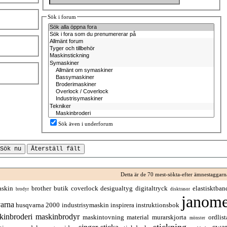
Sök i forum
Sök även i underforum
Detta är de 70 mest-sökta-efter ämnestaggarn
askin
brother
butik
coverlock
desigualtyg
digitaltryck
elastisktban
brodyr
disktrasor
janom
arna
husqvarna 2000
industrisymaskin
inspirera
instruktionsbok
kinbroderi
maskinbrodyr
maskintovning
material
murarskjorta
ordlist
mönster