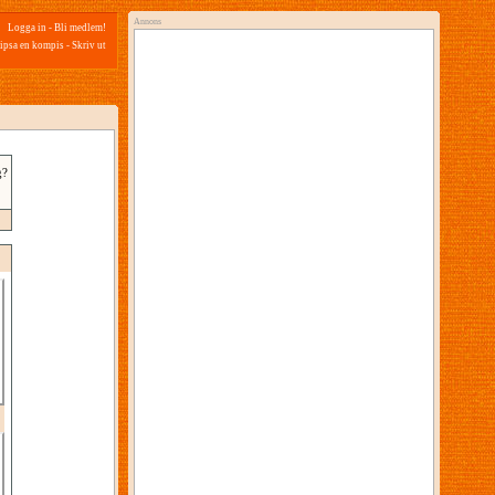
Annons
Logga in
-
Bli medlem!
ipsa en kompis
-
Skriv ut
g?