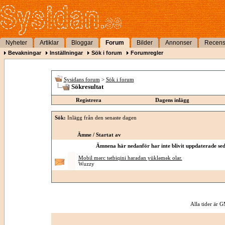
Nyheter
Artiklar
Bloggar
Forum
Bilder
Annonser
Recens
Bevakningar
Inställningar
Sök i forum
Forumregler
Sysidans forum
>
Sök i forum
Sökresultat
Registrera
Dagens inlägg
Sök:
Inlägg från den senaste dagen
Ämne / Startat av
Ämnena här nedanför har inte blivit uppdaterade sed
Mobil mərc tətbiqini haradan yükləmək olar.
Wuzzy
Alla tider är