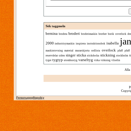
Sök taggmoln
bernina
broderi
brodera
broderimaskin
brother
butik
coverlock
de
ja
2000
isabella
industrisymaskin
inspirera
instruktionsbok
overlock
maskintovning
material
murarskjorta
ordlista
pfaff
pfaff
singer
sticka
stickning
s
reservdelar
siden
stickdocka
stockholm
tygtyp
varseltyg
tyger
utomhustyg
virka
virkning
vliselin
Alla
P
Copyrig
Personuppgiftspolicy