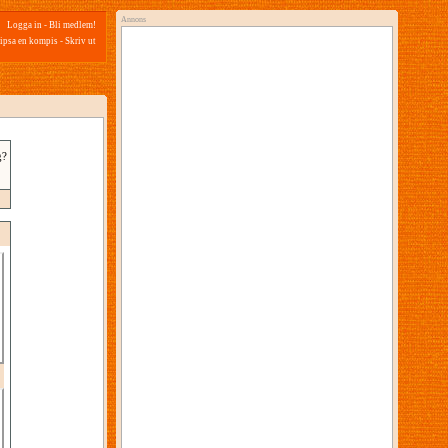
Annons
Logga in
-
Bli medlem!
ipsa en kompis
-
Skriv ut
g?