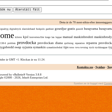
Detta är de 70 mest-sökta-efter ämnestaggarn
gosedjur
gratis
husqvarna
husqvarn
sigualtyg
digitaltryck
elastisktband
fuskpolo
gardiner
gunold
nome
kjol
manual
maskinbroderi
maskinbrody
kilotex
konvertera filer
krage
lan
luppar
provdocka
provdockan diana
reparera provdock
 138-6
problem
quiltning
reparation
tygnbredd
swap
syjunta
symaskin
tips
ty
symaskinsfodral
torso
tova
tovning
tryck
tryckknappar
 tider är GMT +1. Klockan är nu
11:24
.
Kontakta oss
-
Sysidan
-
Top
owered by vBulletin® Version 3.8.8
ht ©2000 - 2026, Jelsoft Enterprises Ltd.
Sysidan.se är byggd med
Commu