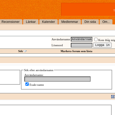
T
Recensioner
Länkar
Kalender
Medlemmar
Din sida
Om...
Användarnamn
Kom ihåg mi
Lösenord
Sök
Markera forum som lästa
Sök efter användarnamn
Användarnamn:
Exakt namn