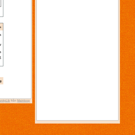
a
a
r
a
g
p
nityLib
från
Mainloop