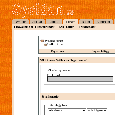
Nyheter
Artiklar
Bloggar
Forum
Bilder
Annonser
Bevakningar
Inställningar
Sök i forum
Forumregler
Sysidans forum
Sök i forum
Registrera
Dagens inlägg
Sök i ämne -
Ställe som färgar syntet?
Sök efter nyckelord
Nyckelord:
Sökalternativ
Hitta inlägg från