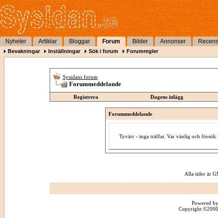
Nyheter
Artiklar
Bloggar
Forum
Bilder
Annonser
Recens
Bevakningar
Inställningar
Sök i forum
Forumregler
Sysidans forum
Forummeddelande
Registrera
Dagens inlägg
Forummeddelande
Tyvärr - inga träffar. Var vänlig och försö
Alla tider är
Powered by
Copyright ©2000 -