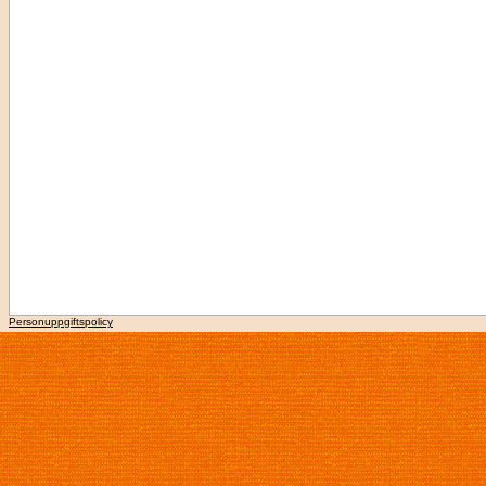
Personuppgiftspolicy