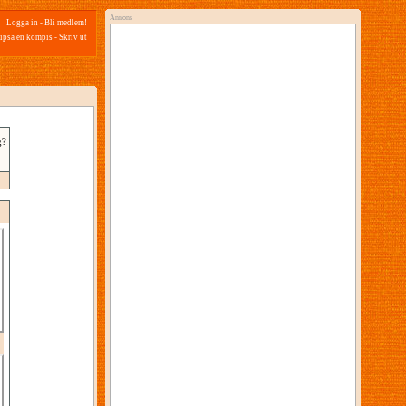
Annons
Logga in
-
Bli medlem!
ipsa en kompis
-
Skriv ut
g?