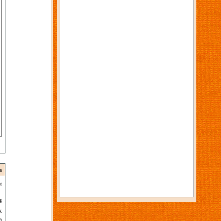
a
t
g
k
a