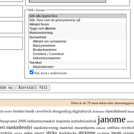
Sök i forum
Sök även i underforum
Detta är de 70 mest-sökta-efter ämnestaggarn
in
brother
butik
coverlock
desigualtyg
digitaltryck
elastisktband
brodyr
disktrasor
fastna
janome
husqvarna 2000
industrisymaskin
inspirera
instruktionsbok
jutety
eri
maskinbrodyr
maskintovning
material
murarskjorta
ordlista
overloc
mönster
sticka
stickning
swap
ervdelar
siden
singer
stickdocka
syjunt
service
stockholm