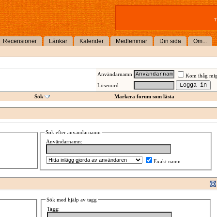
T
Recensioner
Länkar
Kalender
Medlemmar
Din sida
Om...
Användarnamn
Kom ihåg mi
Lösenord
Sök
Markera forum som lästa
Sök efter användarnamn
Användarnamn:
Exakt namn
Sök med hjälp av tagg
Tagg: