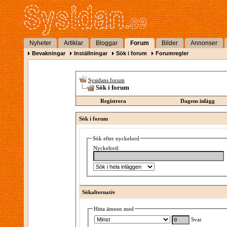
Nyheter
Artiklar
Bloggar
Forum
Bilder
Annonser
Bevakningar
Inställningar
Sök i forum
Forumregler
Sysidans forum
Sök i forum
Registrera
Dagens inlägg
Sök i forum
Sök efter nyckelord
Nyckelord:
Sökalternativ
Hitta ämnen med
Svar