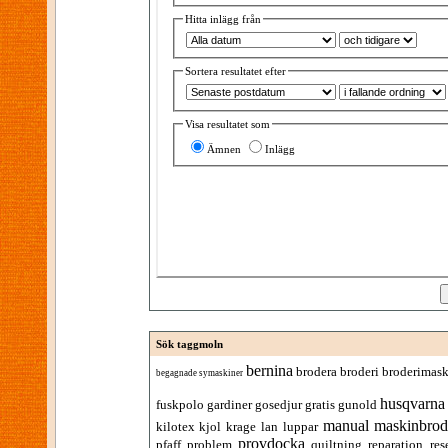
Hitta inlägg från
Sortera resultatet efter
Visa resultatet som
Ämnen
Inlägg
Sök taggmoln
bernina
brodera
broderi
broderimask
begagnade symaskiner
husqvarna
fuskpolo
gardiner
gosedjur
gratis
gunold
manual
maskinbrod
kilotex
kjol
krage
lan
luppar
provdocka
pfaff
problem
quiltning
reparation
res