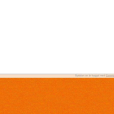
Sysidan.se är byggd med
Commu