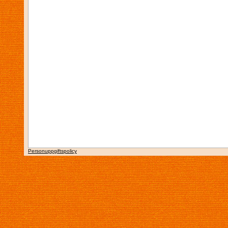
Personuppgiftspolicy