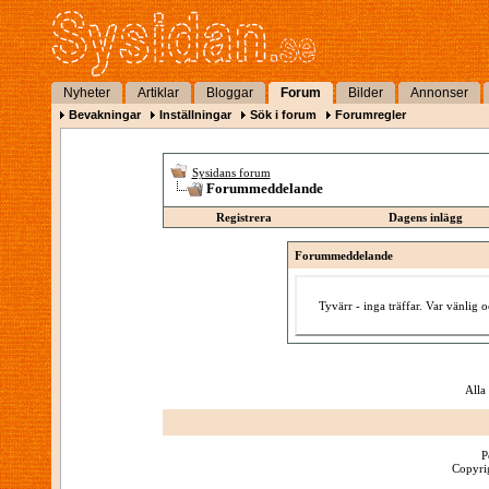
Nyheter
Artiklar
Bloggar
Forum
Bilder
Annonser
Bevakningar
Inställningar
Sök i forum
Forumregler
Sysidans forum
Forummeddelande
Registrera
Dagens inlägg
Forummeddelande
Tyvärr - inga träffar. Var vänlig
Alla
P
Copyrig