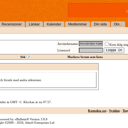
T
Recensioner
Länkar
Kalender
Medlemmar
Din sida
Om...
Användarnamn
Kom ihåg mi
Lösenord
Sök
Markera forum som lästa
 och försök med andra söktermer.
 tider är GMT +1. Klockan är nu
07:57
.
Kontakta oss
-
Sysidan
-
Top
owered by vBulletin® Version 3.8.8
ht ©2000 - 2026, Jelsoft Enterprises Ltd.