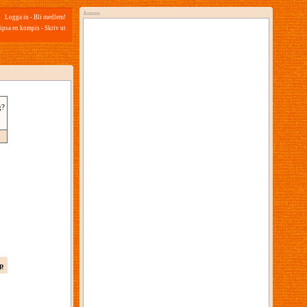
Annons
Logga in
-
Bli medlem!
ipsa en kompis
-
Skriv ut
g?
p