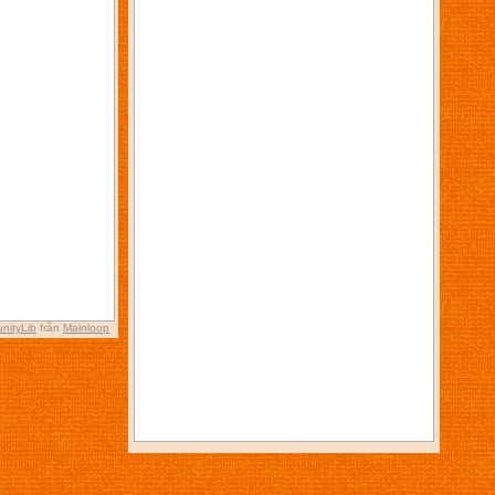
nityLib
från
Mainloop