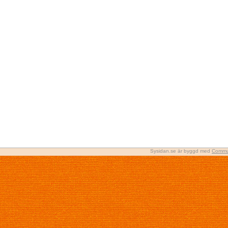
Sysidan.se är byggd med
Commu