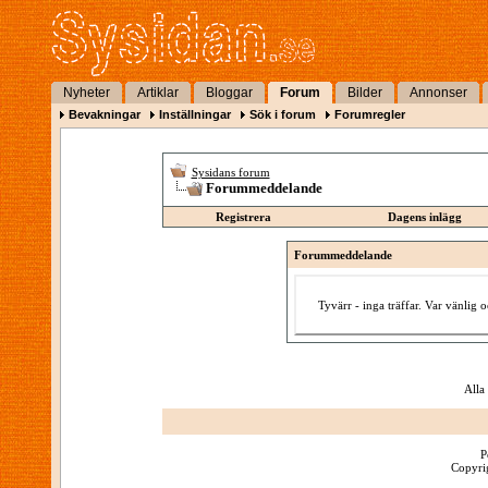
Nyheter
Artiklar
Bloggar
Forum
Bilder
Annonser
Bevakningar
Inställningar
Sök i forum
Forumregler
Sysidans forum
Forummeddelande
Registrera
Dagens inlägg
Forummeddelande
Tyvärr - inga träffar. Var vänlig
Alla
P
Copyrig