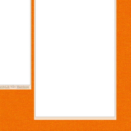
nityLib
från
Mainloop