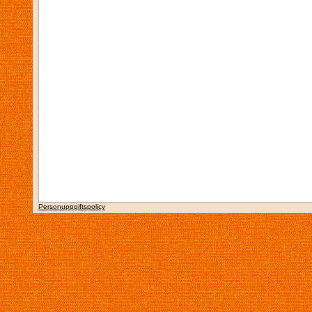
Personuppgiftspolicy