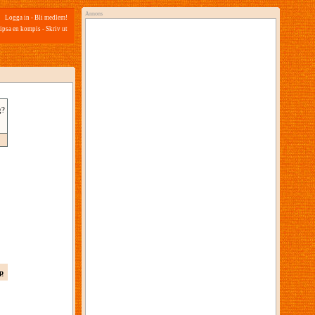
Annons
Logga in
-
Bli medlem!
ipsa en kompis
-
Skriv ut
g?
p