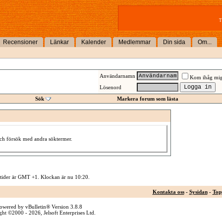
T
Recensioner
Länkar
Kalender
Medlemmar
Din sida
Om...
Användarnamn
Kom ihåg mi
Lösenord
Sök
Markera forum som lästa
 och försök med andra söktermer.
 tider är GMT +1. Klockan är nu
10:20
.
Kontakta oss
-
Sysidan
-
Top
owered by vBulletin® Version 3.8.8
ht ©2000 - 2026, Jelsoft Enterprises Ltd.