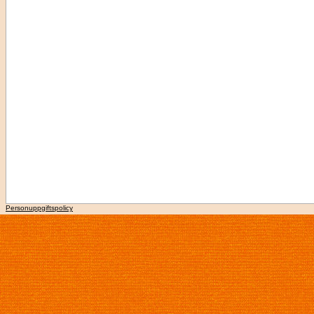
Personuppgiftspolicy