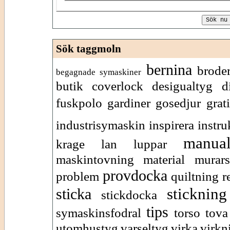
Sök taggmoln
bernina
brode
begagnade symaskiner
butik
coverlock
desigualtyg
d
fuskpolo
gardiner
gosedjur
grat
industrisymaskin
inspirera
instr
manua
krage
lan
luppar
maskintovning
material
murars
provdocka
problem
quiltning
r
stickning
sticka
stickdocka
tips
symaskinsfodral
torso
tova
utomhustyg
varseltyg
virka
virkn