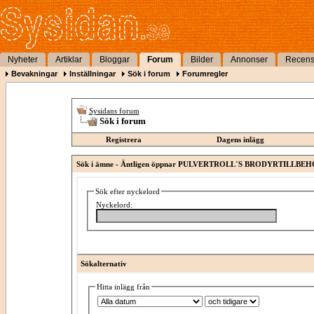
Nyheter
Artiklar
Bloggar
Forum
Bilder
Annonser
Recens
Bevakningar
Inställningar
Sök i forum
Forumregler
Sysidans forum
Sök i forum
Registrera
Dagens inlägg
Sök i ämne -
Äntligen öppnar PULVERTROLL´S BRODYRTILLBE
Sök efter nyckelord
Nyckelord:
Sökalternativ
Hitta inlägg från