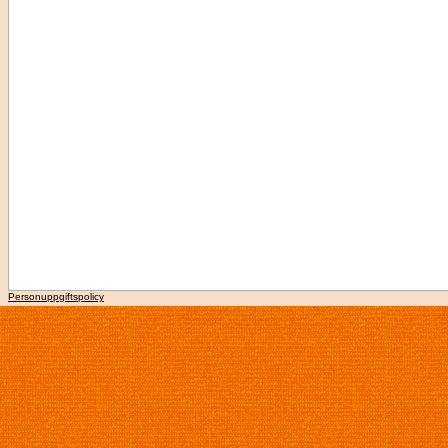
Personuppgiftspolicy