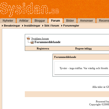
Nyheter
Artiklar
Bloggar
Forum
Bilder
Annonser
Recens
Bevakningar
Inställningar
Sök i forum
Forumregler
Sysidans forum
Forummeddelande
Registrera
Dagens inlägg
Forummeddelande
Tyvärr - inga träffar. Var vänlig och försö
Alla tider är
Powered by
Copyright ©2000 -