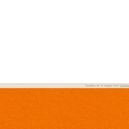
Sysidan.se är byggd med
Commu