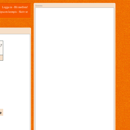
Annons
Logga in
-
Bli medlem!
ipsa en kompis
-
Skriv ut
g?
p