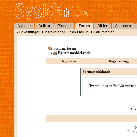
Nyheter
Artiklar
Bloggar
Forum
Bilder
Annonser
Bevakningar
Inställningar
Sök i forum
Forumregler
Sysidans forum
Forummeddelande
Registrera
Dagens inlägg
Forummeddelande
Tyvärr - inga träffar. Var vänlig
Alla
P
Copyrig