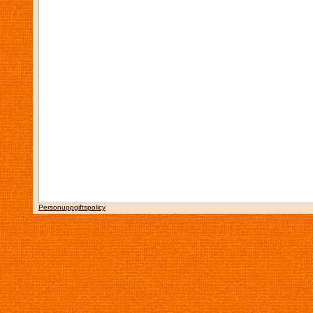
Personuppgiftspolicy