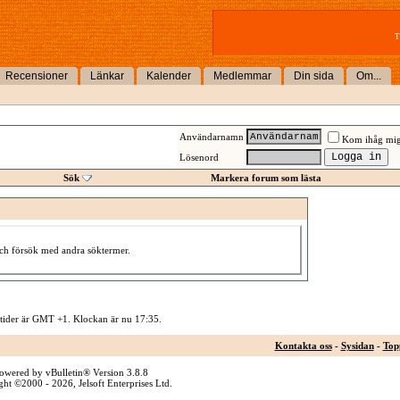
T
Recensioner
Länkar
Kalender
Medlemmar
Din sida
Om...
Användarnamn
Kom ihåg mi
Lösenord
Sök
Markera forum som lästa
 och försök med andra söktermer.
 tider är GMT +1. Klockan är nu
17:35
.
Kontakta oss
-
Sysidan
-
Top
owered by vBulletin® Version 3.8.8
ht ©2000 - 2026, Jelsoft Enterprises Ltd.