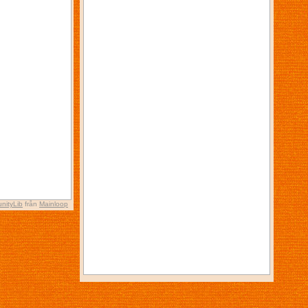
nityLib
från
Mainloop