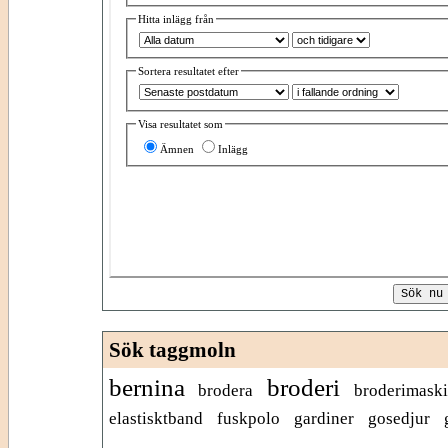
Hitta inlägg från
Sortera resultatet efter
Visa resultatet som
Ämnen
Inlägg
Sök taggmoln
bernina
broderi
brodera
broderimask
elastisktband
fuskpolo
gardiner
gosedjur