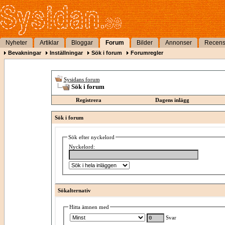
Nyheter
Artiklar
Bloggar
Forum
Bilder
Annonser
Recens
Bevakningar
Inställningar
Sök i forum
Forumregler
Sysidans forum
Sök i forum
Registrera
Dagens inlägg
Sök i forum
Sök efter nyckelord
Nyckelord:
Sökalternativ
Hitta ämnen med
Svar