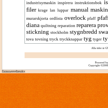
i
industrisymaskin
inspirera
instruktionsbok
filer
manual
maskin
krage
lan
luppar
overlock
pfaf
murarskjorta
ordlista
pfaff
diana
reparera pro
quiltning
reparation
stickning
stygnbredd
sw
stockholm
tyg
t
tova
tovning
tryck
tryckknappar
tyger
Alla tider är
Powered by
Copyright ©2000 -
Personuppgiftspolicy