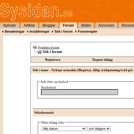
Nyheter
Artiklar
Bloggar
Forum
Bilder
Annonser
Recens
Bevakningar
Inställningar
Sök i forum
Forumregler
Sysidans forum
Sök i forum
Registrera
Dagens inlägg
Sök i ämne -
Nyköpt symaskin (Birgitta), dålig trådspänning/tråd går 
Sök efter nyckelord
Nyckelord:
Sökalternativ
Hitta inlägg från