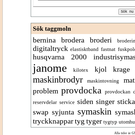
Sök taggmoln
bernina
brodera
broderi
broderi
digitaltryck
elastisktband
fastnat
fuskpol
husqvarna 2000
industrisyma
janome
kjol
krage
kilotex
maskinbrodyr
mat
maskintovning
provdocka
problem
provdockan d
siden
singer
sticka
reservdelar
service
symaskin
swap
syjunta
symask
tryckknappar
tyg
tyger
tygtyp
utomhu
Alla tider är