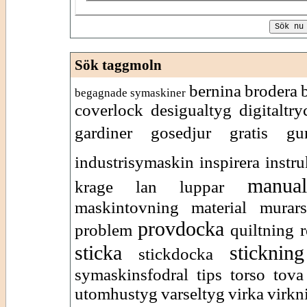
Sök taggmoln
bernina
brodera
begagnade symaskiner
coverlock
desigualtyg
digitaltry
gardiner
gosedjur
gratis
gu
industrisymaskin
inspirera
instr
manual
krage
lan
luppar
maskintovning
material
murars
provdocka
problem
quiltning
r
sticka
stickning
stickdocka
symaskinsfodral
tips
torso
tova
utomhustyg
varseltyg
virka
virkn