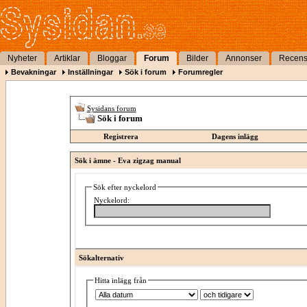
Nyheter
Artiklar
Bloggar
Forum
Bilder
Annonser
Recens
Bevakningar
Inställningar
Sök i forum
Forumregler
Sysidans forum
Sök i forum
Registrera
Dagens inlägg
Sök i ämne -
Eva zigzag manual
Sök efter nyckelord
Nyckelord:
Sökalternativ
Hitta inlägg från