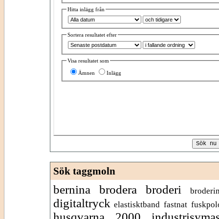
Hitta inlägg från
Sortera resultatet efter
Visa resultatet som
Ämnen
Inlägg
Sök taggmoln
bernina
brodera
broderi
broderi
digitaltryck
elastisktband
fastnat
fuskpol
husqvarna 2000
industrisyma