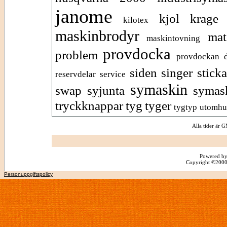
janome
kjol
krage
kilotex
maskinbrodyr
mat
maskintovning
provdocka
problem
provdockan d
siden
singer
sticka
reservdelar
service
symaskin
swap
syjunta
symask
tryckknappar
tyg
tyger
tygtyp
utomhu
Alla tider är
Powered by
Copyright ©2000 -
Personuppgiftspolicy