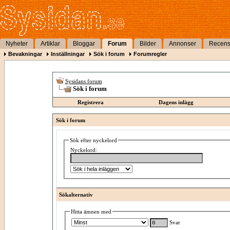
Nyheter
Artiklar
Bloggar
Forum
Bilder
Annonser
Recens
Bevakningar
Inställningar
Sök i forum
Forumregler
Sysidans forum
Sök i forum
Registrera
Dagens inlägg
Sök i forum
Sök efter nyckelord
Nyckelord:
Sökalternativ
Hitta ämnen med
Svar