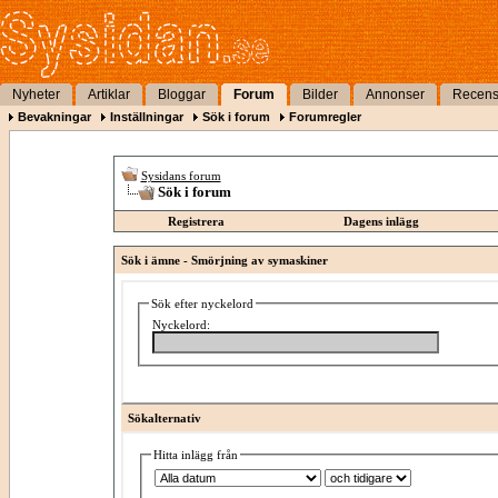
Nyheter
Artiklar
Bloggar
Forum
Bilder
Annonser
Recens
Bevakningar
Inställningar
Sök i forum
Forumregler
Sysidans forum
Sök i forum
Registrera
Dagens inlägg
Sök i ämne -
Smörjning av symaskiner
Sök efter nyckelord
Nyckelord:
Sökalternativ
Hitta inlägg från