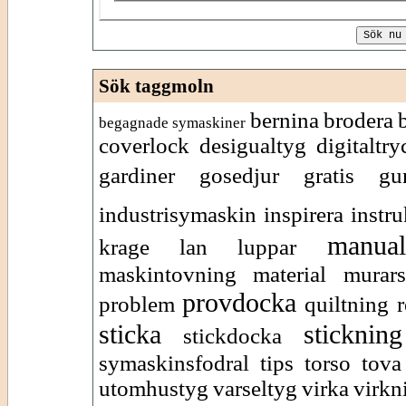
Sök taggmoln
bernina
brodera
begagnade symaskiner
coverlock
desigualtyg
digitaltry
gardiner
gosedjur
gratis
gu
industrisymaskin
inspirera
instr
manual
krage
lan
luppar
maskintovning
material
murars
provdocka
problem
quiltning
r
sticka
stickning
stickdocka
symaskinsfodral
tips
torso
tova
utomhustyg
varseltyg
virka
virkn