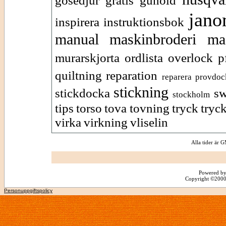
gosedjur
gratis
gunold
jan
inspirera
instruktionsbok
manual
maskinbroderi
ma
murarskjorta
ordlista
overlock
p
quiltning
reparation
reparera provdoc
stickning
stickdocka
s
stockholm
tips
torso
tova
tovning
tryck
tryc
virka
virkning
vliselin
Alla tider är
Powered by
Copyright ©2000 -
Personuppgiftspolicy