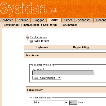
Nyheter
Artiklar
Bloggar
Forum
Bilder
Annonser
Recens
Bevakningar
Inställningar
Sök i forum
Forumregler
Sysidans forum
Sök i forum
Registrera
Dagens inlägg
Sök i forum
Sök efter nyckelord
Nyckelord:
Sökalternativ
Hitta ämnen med
Svar