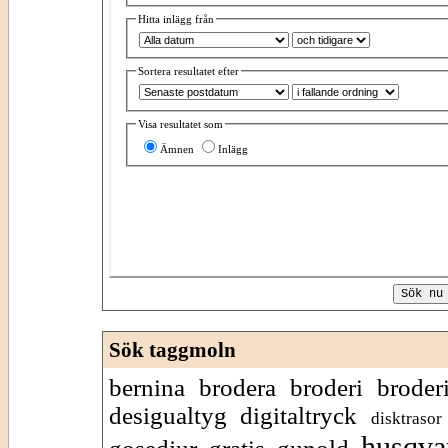
Hitta inlägg från
Sortera resultatet efter
Visa resultatet som
Ämnen
Inlägg
Sök taggmoln
bernina
brodera
broderi
broder
desigualtyg
digitaltryck
disktrasor
husqva