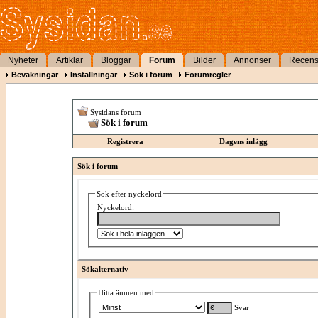
Nyheter
Artiklar
Bloggar
Forum
Bilder
Annonser
Recens
Bevakningar
Inställningar
Sök i forum
Forumregler
Sysidans forum
Sök i forum
Registrera
Dagens inlägg
Sök i forum
Sök efter nyckelord
Nyckelord:
Sökalternativ
Hitta ämnen med
Svar