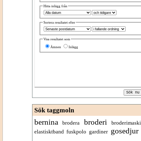
Hitta inlägg från
Sortera resultatet efter
Visa resultatet som
Ämnen
Inlägg
Sök taggmoln
bernina
broderi
brodera
broderimask
gosedjur
elastisktband
fuskpolo
gardiner