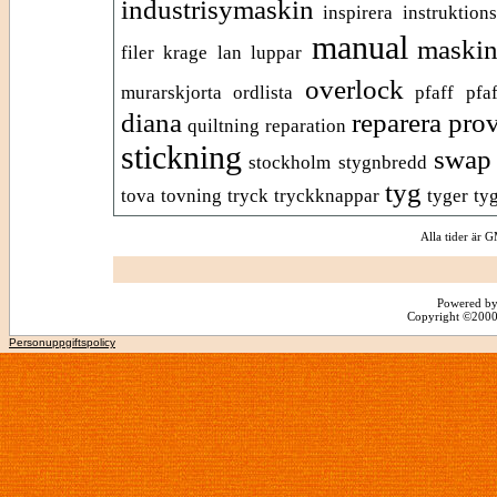
industrisymaskin
inspirera
instruktion
manual
maskin
filer
krage
lan
luppar
overlock
murarskjorta
ordlista
pfaff
pfa
diana
reparera pro
quiltning
reparation
stickning
swap
stockholm
stygnbredd
tyg
tova
tovning
tryck
tryckknappar
tyger
ty
Alla tider är
Powered by
Copyright ©2000 -
Personuppgiftspolicy