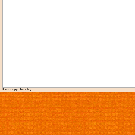
Personuppgiftspolicy