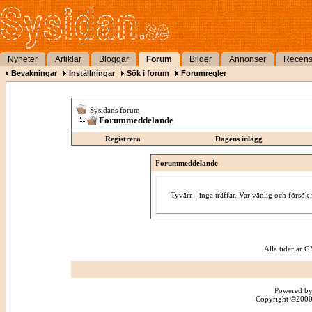
Nyheter
Artiklar
Bloggar
Forum
Bilder
Annonser
Recens
Bevakningar
Inställningar
Sök i forum
Forumregler
Sysidans forum
Forummeddelande
Registrera
Dagens inlägg
Forummeddelande
Tyvärr - inga träffar. Var vänlig och försö
Alla tider är
Powered by
Copyright ©2000 -