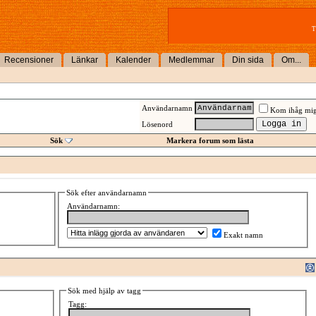
T
Recensioner
Länkar
Kalender
Medlemmar
Din sida
Om...
Användarnamn
Kom ihåg mi
Lösenord
Sök
Markera forum som lästa
Sök efter användarnamn
Användarnamn:
Exakt namn
Sök med hjälp av tagg
Tagg: