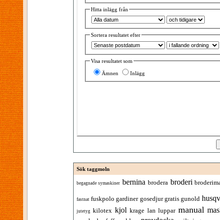
Hitta inlägg från
Sortera resultatet efter
Visa resultatet som
Ämnen
Inlägg
Sök taggmoln
bernina
broderi
brodera
broderim
begagnade symaskiner
husqv
fuskpolo
gardiner
gosedjur
gratis
gunold
fastnat
manual
kjol
mas
kilotex
krage
lan
luppar
jutetyg