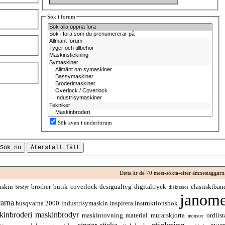
Sök i forum
Sök även i underforum
Detta är de 70 mest-sökta-efter ämnestaggarn
askin
brother
butik
coverlock
desigualtyg
digitaltryck
elastisktban
brodyr
disktrasor
janom
arna
husqvarna 2000
industrisymaskin
inspirera
instruktionsbok
kinbroderi
maskinbrodyr
maskintovning
material
murarskjorta
ordlist
mönster