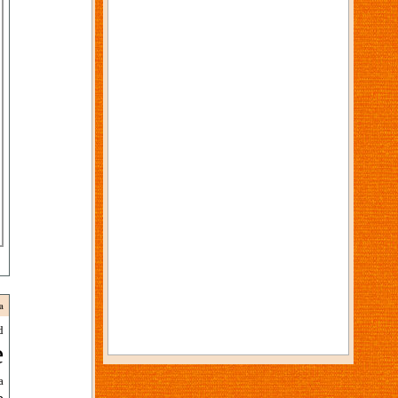
a
d
e
a