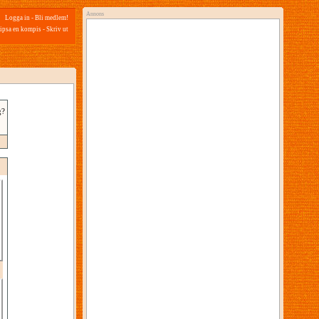
Annons
Logga in
-
Bli medlem!
ipsa en kompis
-
Skriv ut
g?