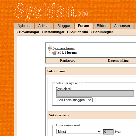
Nyheter
Artiklar
Bloggar
Forum
Bilder
Annonser
Bevakningar
Inställningar
Sök i forum
Forumregler
Sysidans forum
Sök i forum
Registrera
Dagens inlägg
Sök i forum
Sök efter nyckelord
Nyckelord:
Sökalternativ
Hitta ämnen med
Svar