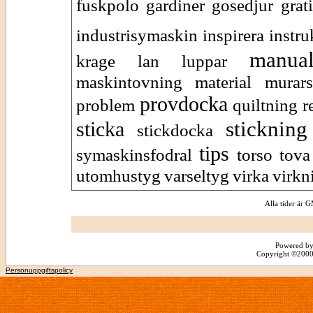
fuskpolo
gardiner
gosedjur
grat
industrisymaskin
inspirera
instr
manua
krage
lan
luppar
maskintovning
material
murars
provdocka
problem
quiltning
r
stickning
sticka
stickdocka
tips
symaskinsfodral
torso
tova
utomhustyg
varseltyg
virka
virkn
Alla tider är
Powered by
Copyright ©2000 -
Personuppgiftspolicy