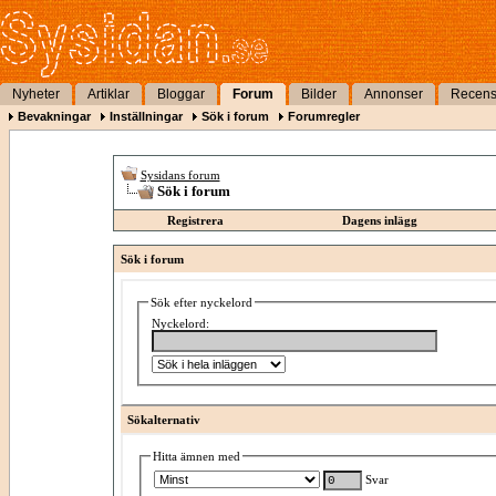
Nyheter
Artiklar
Bloggar
Forum
Bilder
Annonser
Recens
Bevakningar
Inställningar
Sök i forum
Forumregler
Sysidans forum
Sök i forum
Registrera
Dagens inlägg
Sök i forum
Sök efter nyckelord
Nyckelord:
Sökalternativ
Hitta ämnen med
Svar