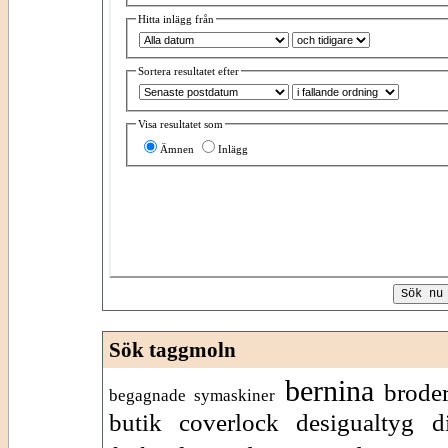
Hitta inlägg från
Sortera resultatet efter
Visa resultatet som
Ämnen
Inlägg
Sök taggmoln
bernina
brode
begagnade symaskiner
butik
coverlock
desigualtyg
d