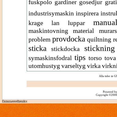
fuskpolo
gardiner
gosedjur
grat
industrisymaskin
inspirera
instr
manua
krage
lan
luppar
maskintovning
material
murars
provdocka
problem
quiltning
r
stickning
sticka
stickdocka
tips
symaskinsfodral
torso
tova
utomhustyg
varseltyg
virka
virkn
Alla tider är
Powered by
Copyright ©2000 -
Personuppgiftspolicy