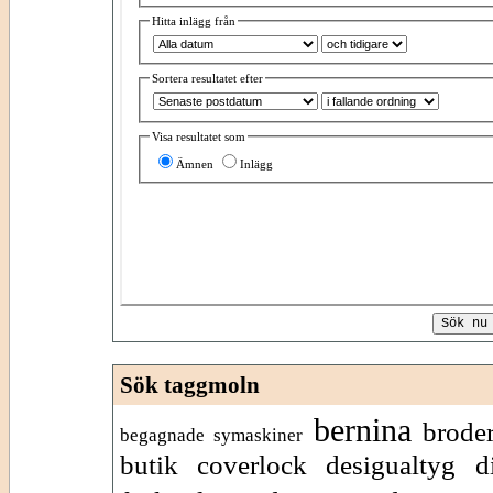
Hitta inlägg från
Sortera resultatet efter
Visa resultatet som
Ämnen
Inlägg
Sök taggmoln
bernina
brode
begagnade symaskiner
butik
coverlock
desigualtyg
d