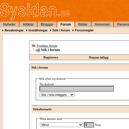
Nyheter
Artiklar
Bloggar
Forum
Bilder
Annonser
Recens
Bevakningar
Inställningar
Sök i forum
Forumregler
Sysidans forum
Sök i forum
Registrera
Dagens inlägg
Sök i forum
Sök efter nyckelord
Nyckelord:
Sökalternativ
Hitta ämnen med
Svar