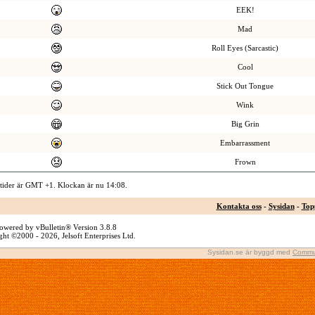
EEK!
Mad
Roll Eyes (Sarcastic)
Cool
Stick Out Tongue
Wink
Big Grin
Embarrassment
Frown
 tider är GMT +1. Klockan är nu
14:08
.
Kontakta oss
-
Sysidan
-
Top
owered by vBulletin® Version 3.8.8
ht ©2000 - 2026, Jelsoft Enterprises Ltd.
Sysidan.se är byggd med
Commu