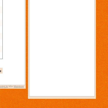
p
nityLib
från
Mainloop