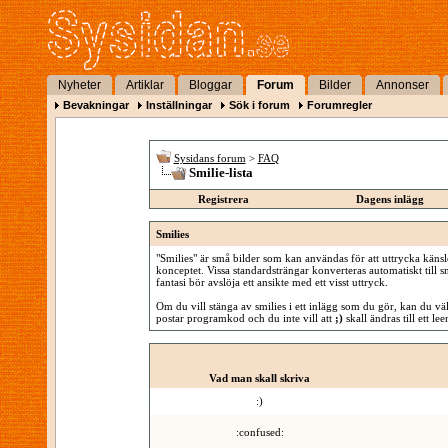
Nyheter
Artiklar
Bloggar
Forum
Bilder
Annonser
Bevakningar
Inställningar
Sök i forum
Forumregler
Sysidans forum
>
FAQ
Smilie-lista
Registrera
Dagens inlägg
Smilies
"Smilies" är små bilder som kan användas för att uttrycka känsl
konceptet. Vissa standardsträngar konverteras automatiskt till sm
fantasi bör avslöja ett ansikte med ett visst uttryck.
Om du vill stänga av smilies i ett inlägg som du gör, kan du välj
postar programkod och du inte vill att
;)
skall ändras till ett le
Vad man skall skriva
:)
:confused: