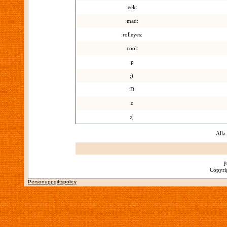
:eek:
:mad:
:rolleyes:
:cool:
:p
;)
:D
:o
:(
Alla
P
Copyrig
Personuppgiftspolicy