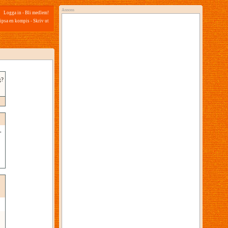
Annons
Logga in
-
Bli medlem!
ipsa en kompis
-
Skriv ut
g?
-