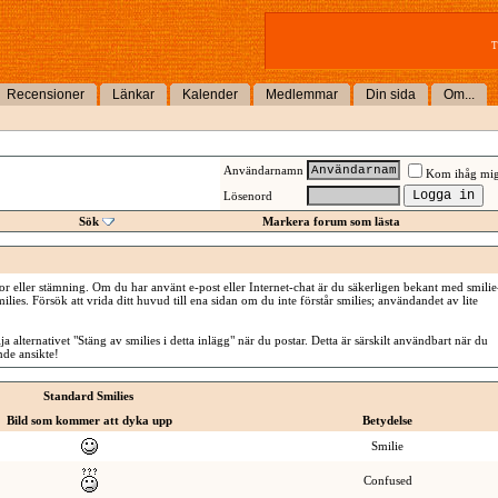
T
Recensioner
Länkar
Kalender
Medlemmar
Din sida
Om...
Användarnamn
Kom ihåg mi
Lösenord
Sök
Markera forum som lästa
or eller stämning. Om du har använt e-post eller Internet-chat är du säkerligen bekant med smilie
ilies. Försök att vrida ditt huvud till ena sidan om du inte förstår smilies; användandet av lite
a alternativet "Stäng av smilies i detta inlägg" när du postar. Detta är särskilt användbart när du
ende ansikte!
Standard Smilies
Bild som kommer att dyka upp
Betydelse
Smilie
Confused