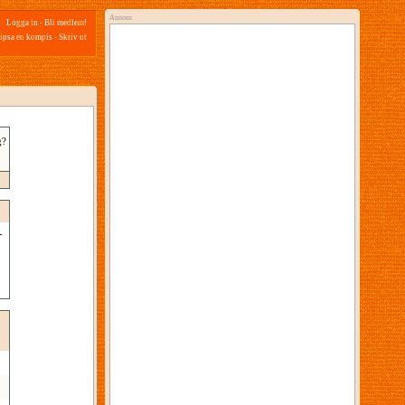
Annons
Logga in
-
Bli medlem!
ipsa en kompis
-
Skriv ut
g?
-