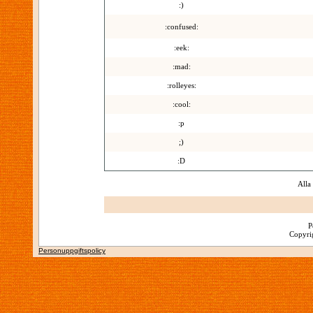
:)
:confused:
:eek:
:mad:
:rolleyes:
:cool:
:p
;)
:D
Alla
P
Copyrig
Personuppgiftspolicy