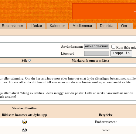
T
Recensioner
Länkar
Kalender
Medlemmar
Din sida
Om...
Användarnamn
Kom ihåg mi
Lösenord
Sök
Markera forum som lästa
or eller stämning. Om du har använt e-post eller Internet-chat är du säkerligen bekant med smilie
ilies. Försök att vrida ditt huvud till ena sidan om du inte förstår smilies; användandet av lite
a alternativet "Stäng av smilies i detta inlägg" när du postar. Detta är särskilt användbart när du
ende ansikte!
Standard Smilies
Bild som kommer att dyka upp
Betydelse
Embarrassment
Frown