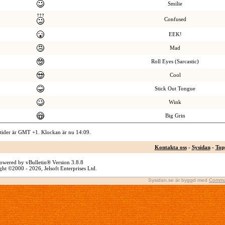
Smilie
Confused
EEK!
Mad
Roll Eyes (Sarcastic)
Cool
Stick Out Tongue
Wink
Big Grin
 tider är GMT +1. Klockan är nu
14:09
.
Kontakta oss
-
Sysidan
-
Top
owered by vBulletin® Version 3.8.8
ht ©2000 - 2026, Jelsoft Enterprises Ltd.
Sysidan.se är byggd med
Commu