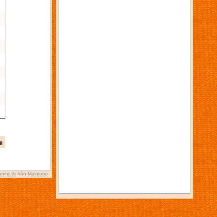
p
nityLib
från
Mainloop