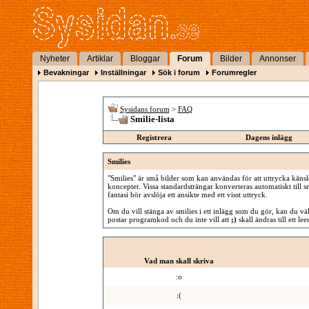
Nyheter
Artiklar
Bloggar
Forum
Bilder
Annonser
Bevakningar
Inställningar
Sök i forum
Forumregler
Sysidans forum
>
FAQ
Smilie-lista
Registrera
Dagens inlägg
Smilies
"Smilies" är små bilder som kan användas för att uttrycka känsl
konceptet. Vissa standardsträngar konverteras automatiskt till sm
fantasi bör avslöja ett ansikte med ett visst uttryck.
Om du vill stänga av smilies i ett inlägg som du gör, kan du välj
postar programkod och du inte vill att
;)
skall ändras till ett le
Vad man skall skriva
:o
:(