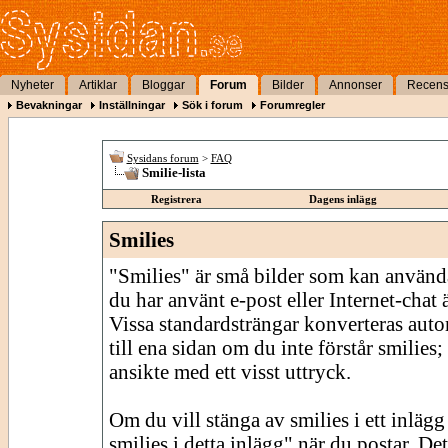
Nyheter
Artiklar
Bloggar
Forum
Bilder
Annonser
Recens
Bevakningar
Inställningar
Sök i forum
Forumregler
Sysidans forum
>
FAQ
Smilie-lista
Registrera
Dagens inlägg
Smilies
"Smilies" är små bilder som kan använda
du har använt e-post eller Internet-chat
Vissa standardsträngar konverteras autom
till ena sidan om du inte förstår smilies;
ansikte med ett visst uttryck.
Om du vill stänga av smilies i ett inläg
smilies i detta inlägg" när du postar. De