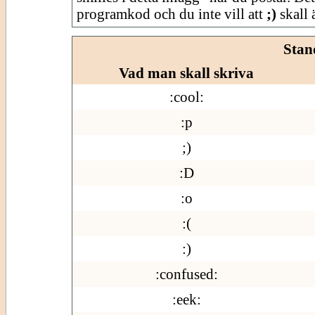
programkod och du inte vill att
;)
skall ä
Stan
Vad man skall skriva
:cool:
:p
;)
:D
:o
:(
:)
:confused:
:eek: