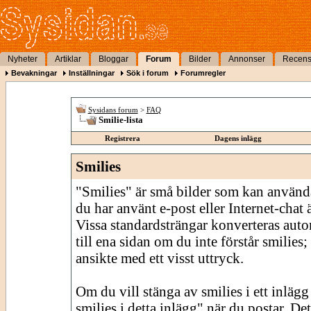
Nyheter
Artiklar
Bloggar
Forum
Bilder
Annonser
Recens
Bevakningar
Inställningar
Sök i forum
Forumregler
Sysidans forum
>
FAQ
Smilie-lista
Registrera
Dagens inlägg
Smilies
"Smilies" är små bilder som kan använda
du har använt e-post eller Internet-chat
Vissa standardsträngar konverteras autom
till ena sidan om du inte förstår smilies;
ansikte med ett visst uttryck.
Om du vill stänga av smilies i ett inläg
smilies i detta inlägg" när du postar. De