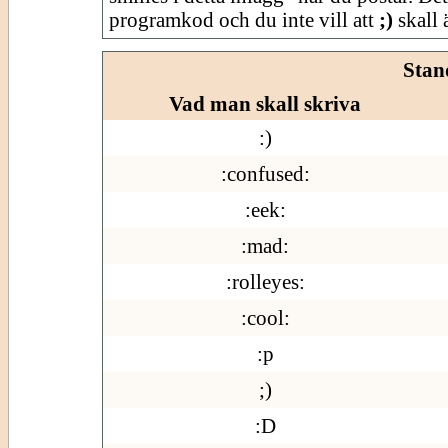
programkod och du inte vill att
;)
skall ä
Stan
Vad man skall skriva
:)
:confused:
:eek:
:mad:
:rolleyes:
:cool:
:p
;)
:D